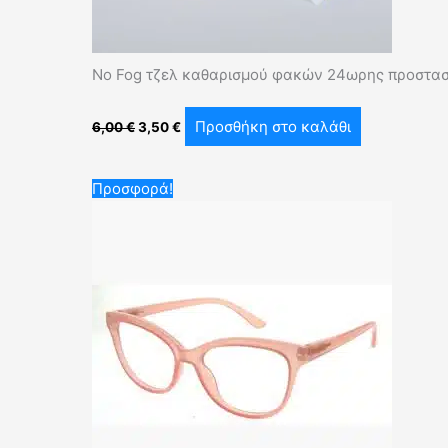
No Fog τζελ καθαρισμού φακών 24ωρης προστασ
Προσθήκη στο καλάθι
6,00
€
3,50
€
Original
Η
Προσφορά!
price
τρέχουσα
was:
τιμή
20,00 €.
είναι:
10,00 €.