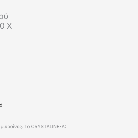
m
μού
0 X
d
μικροΐνες. Το CRYSTALINE-A: