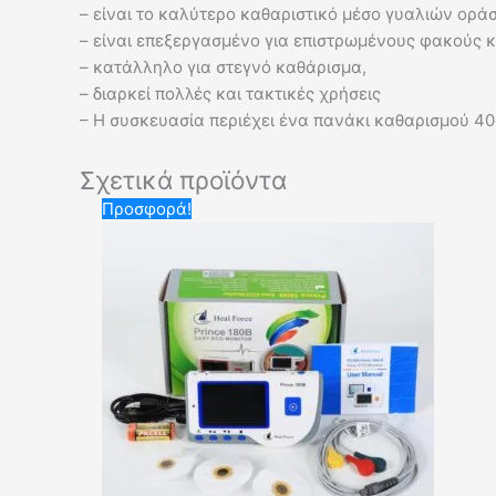
– είναι το καλύτερο καθαριστικό μέσο γυαλιών ορά
– είναι επεξεργασμένο για επιστρωμένους φακούς κ
– κατάλληλο για στεγνό καθάρισμα,
– διαρκεί πολλές και τακτικές χρήσεις
– Η συσκευασία περιέχει ένα πανάκι καθαρισμού 4
Σχετικά προϊόντα
Original
Η
Προσφορά!
price
τρέχουσα
was:
τιμή
150,00 €.
είναι:
115,00 €.