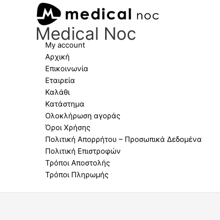
Μετάβαση
Crystaline-
Original
Η
στο
A
price
τρέχουσα
Medical Noc
περιεχόμενο
πανάκι
was:
τιμή
καθαρισμού
18,00 €.
είναι:
My account
φακών
12,00 €.
Αρχική
με
Επικοινωνία
μικροΐνες
Εταιρεία
μεγάλο
Καλάθι
40
Κατάστημα
X
Ολοκλήρωση αγοράς
40
Όροι Χρήσης
cm
Πολιτική Απορρήτου – Προσωπικά Δεδομένα
ποσότητα
Πολιτική Επιστροφών
Τρόποι Αποστολής
Τρόποι Πληρωμής