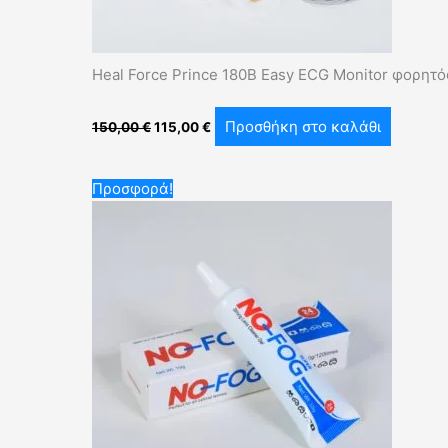
Heal Force Prince 180B Easy ECG Monitor φορητ
Προσθήκη στο καλάθι
150,00
€
115,00
€
Original
Η
Προσφορά!
price
τρέχουσα
was:
τιμή
6,00 €.
είναι:
3,50 €.