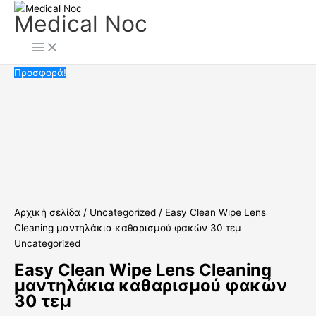
Μετάβαση
Easy
Original
Η
Medical Noc
στο
Clean
price
τρέχουσα
περιεχόμενο
Wipe
was:
τιμή
Lens
6,00 €.
είναι:
Cleaning
3,00 €.
Προσφορά!
μαντηλάκια
καθαρισμού
φακών
30
τεμ
ποσότητα
Αρχική σελίδα
/
Uncategorized
/ Easy Clean Wipe Lens
Cleaning μαντηλάκια καθαρισμού φακών 30 τεμ
Uncategorized
Easy Clean Wipe Lens Cleaning
μαντηλάκια καθαρισμού φακών
30 τεμ