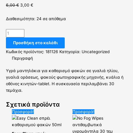
6,00
€
3,00
€
Διαθεσιμότητα:
24 σε απόθεμα
Προσθήκη στο καλάθι
Κωδικός προϊόντος:
181126
Κατηγορία:
Uncategorized
Περιγραφή
Υγρά μαντηλάκια για καθαρισμό φακών σε γυαλιά ηλίου,
γυαλιά οράσεως, φακούς φωτογραφικής μηχανής, κυάλια ή
οθόνες κινητών-tablet. Η συσκευασία περιλαμβάνει 30
τεμάχια.
Σχετικά προϊόντα
Original
Η
Original
Η
Προσφορά!
Προσφορά!
price
τρέχουσα
price
τρέχουσα
was:
τιμή
was:
τιμή
5,00 €.
είναι:
8,00 €.
είναι:
4,00 €.
3,50 €.