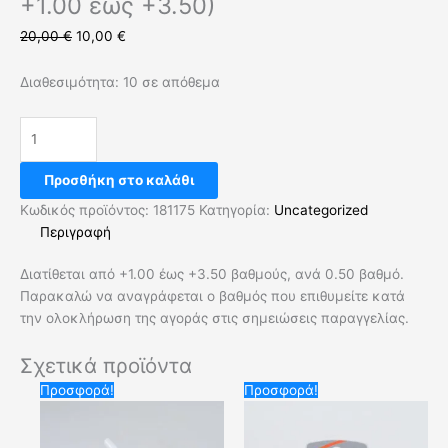
+1.00 έως +3.50)
20,00
€
10,00
€
Διαθεσιμότητα:
10 σε απόθεμα
Προσθήκη στο καλάθι
Κωδικός προϊόντος:
181175
Κατηγορία:
Uncategorized
Περιγραφή
Διατίθεται από +1.00 έως +3.50 βαθμούς, ανά 0.50 βαθμό.
Παρακαλώ να αναγράφεται ο βαθμός που επιθυμείτε κατά
την ολοκλήρωση της αγοράς στις σημειώσεις παραγγελίας.
Σχετικά προϊόντα
Original
Η
Original
Η
Προσφορά!
Προσφορά!
price
τρέχουσα
price
τρέχουσα
was:
τιμή
was:
τιμή
6,00 €.
είναι:
6,00 €.
είναι: