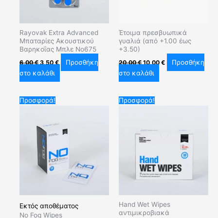
Rayovak Extra Advanced
Έτοιμα πρεσβυωπικά
Μπαταρίες Ακουστικού
γυαλιά (από +1.00 έως
Βαρηκοΐας Μπλε No675
+3.50)
Προσθήκη
Προσθήκη
6,00
€
3,50
€
20,00
€
10,00
€
στο καλάθι
στο καλάθι
Original
Η
Original
Η
Προσφορά!
Προσφορά!
price
τρέχουσα
price
τρέχουσα
was:
τιμή
was:
τιμή
8,00 €.
είναι:
5,00 €.
είναι:
3,50 €.
3,50 €.
Hand Wet Wipes
Εκτός αποθέματος
αντιμικροβιακά
No Fog Wipes