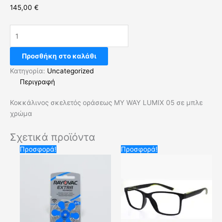
145,00
€
Προσθήκη στο καλάθι
Κατηγορία:
Uncategorized
Περιγραφή
Κοκκάλινος σκελετός οράσεως MY WAY LUMIX 05 σε μπλε
χρώμα
Σχετικά προϊόντα
Original
Η
Original
Η
Προσφορά!
Προσφορά!
price
τρέχουσα
price
τρέχουσα
was:
τιμή
was:
τιμή
6,00 €.
είναι:
20,00 €.
είναι:
3,50 €.
10,00 €.