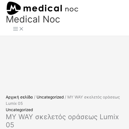
Μετάβαση
MY
στο
WAY
περιεχόμενο
σκελετός
Medical Noc
οράσεως
Lumix
05
ποσότητα
Αρχική σελίδα
/
Uncategorized
/ MY WAY σκελετός οράσεως
Lumix 05
Uncategorized
MY WAY σκελετός οράσεως Lumix
05