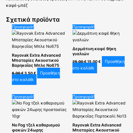
καφέ-μπέζ
Σχετικά προϊόντα
Original
Η
Original
Η
Προσφορά!
Προσφορά!
price
τρέχουσα
price
τρέχουσα
was:
τιμή
was:
τιμή
6,00 €.
είναι:
25,00 €.
είναι:
3,50 €.
15,00 €.
Δερμάτινη καφέ θήκη
γυαλιών
Rayovak Extra Advanced
Μπαταρίες Ακουστικού
Προσθήκη
25,00
€
15,00
€
Βαρηκοΐας Μπλε No675
στο καλάθι
Προσθήκη
6,00
€
3,50
€
στο καλάθι
Original
Η
Original
Η
Προσφορά!
Προσφορά!
price
τρέχουσα
price
τρέχουσα
was:
τιμή
was:
τιμή
6,00 €.
είναι:
6,00 €.
είναι:
3,50 €.
3,50 €.
No Fog τζελ καθαρισμού
Rayovak Extra Advanced
φακών 24ωρης
Μπαταρίες Ακουστικού