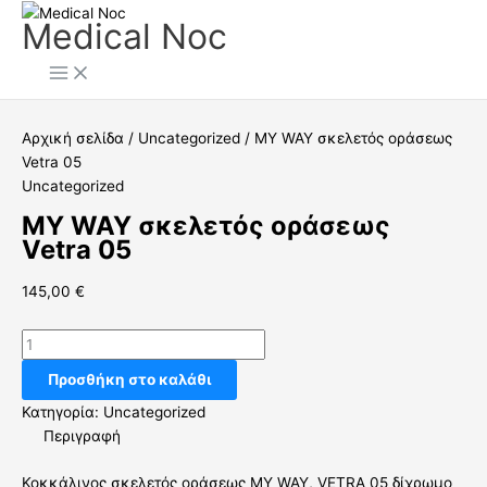
Μετάβαση
MY
Medical Noc
στο
WAY
περιεχόμενο
σκελετός
οράσεως
Vetra
05
Αρχική σελίδα
/
Uncategorized
/ MY WAY σκελετός οράσεως
ποσότητα
Vetra 05
Uncategorized
MY WAY σκελετός οράσεως
Vetra 05
145,00
€
Προσθήκη στο καλάθι
Κατηγορία:
Uncategorized
Περιγραφή
Κοκκάλινος σκελετός οράσεως MY WAY, VETRA 05 δίχρωμο