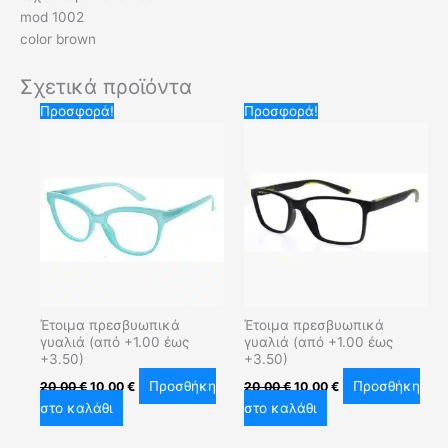
mod 1002
color brown
Σχετικά προϊόντα
Original
Η
Original
Η
Προσφορά!
Προσφορά!
price
τρέχουσα
price
τρέχουσα
was:
τιμή
was:
τιμή
20,00 €.
είναι:
20,00 €.
είναι:
10,00 €.
10,00 €.
Έτοιμα πρεσβυωπικά
Έτοιμα πρεσβυωπικά
γυαλιά (από +1.00 έως
γυαλιά (από +1.00 έως
+3.50)
+3.50)
Προσθήκη
Προσθήκη
20,00
€
10,00
€
20,00
€
10,00
€
στο καλάθι
στο καλάθι