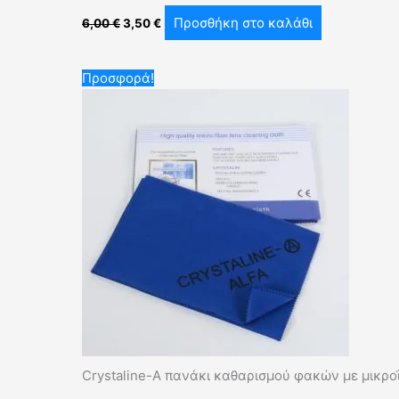
Προσθήκη στο καλάθι
6,00
€
3,50
€
Original
Η
Προσφορά!
price
τρέχουσα
was:
τιμή
5,00 €.
είναι:
3,50 €.
Crystaline-A πανάκι καθαρισμού φακών με μικροΐ