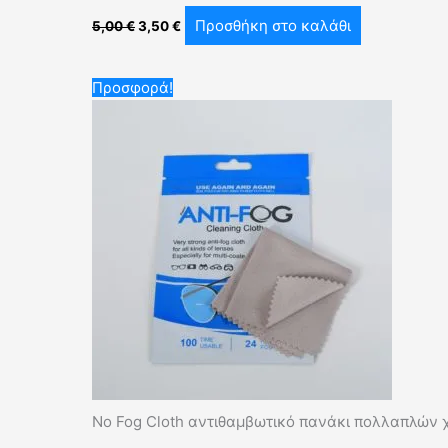
Προσθήκη στο καλάθι
5,00
€
3,50
€
Original
Η
Προσφορά!
price
τρέχουσα
was:
τιμή
5,00 €.
είναι:
3,50 €.
No Fog Cloth αντιθαμβωτικό πανάκι πολλαπλών