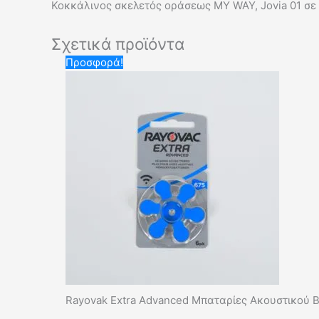
Κοκκάλινος σκελετός οράσεως MY WAY, Jovia 01 σ
Σχετικά προϊόντα
Original
Η
Προσφορά!
price
τρέχουσα
was:
τιμή
6,00 €.
είναι:
3,50 €.
Rayovak Extra Advanced Μπαταρίες Ακουστικού