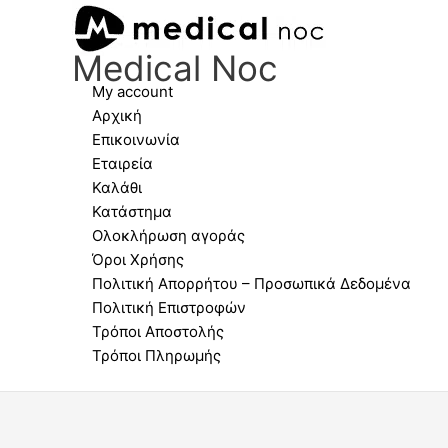
Μετάβαση
MY
στο
WAY
Medical Noc
περιεχόμενο
σκελετός
οράσεως
My account
Jovia
Αρχική
01
Επικοινωνία
ποσότητα
Εταιρεία
Καλάθι
Κατάστημα
Ολοκλήρωση αγοράς
Όροι Χρήσης
Πολιτική Απορρήτου – Προσωπικά Δεδομένα
Πολιτική Επιστροφών
Τρόποι Αποστολής
Τρόποι Πληρωμής