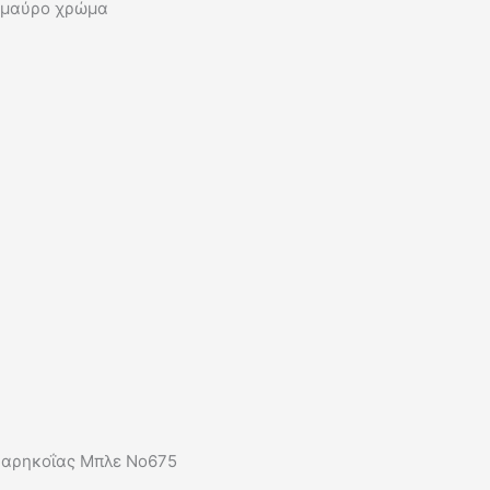
ε μαύρο χρώμα
 Βαρηκοΐας Μπλε No675