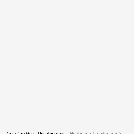
Αρχική σελίδα
/
Uncategorized
/ No Fog σπρέι καθαρισμού