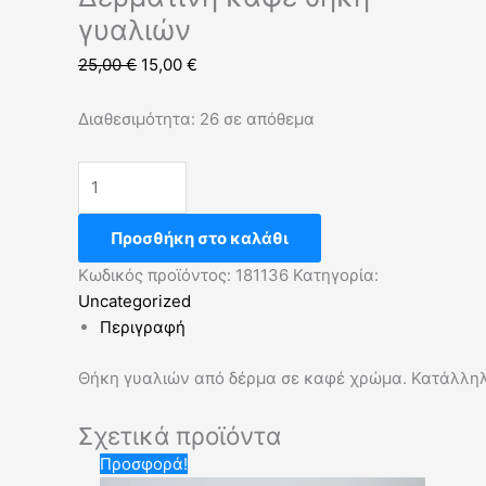
γυαλιών
25,00
€
15,00
€
Διαθεσιμότητα:
26 σε απόθεμα
Προσθήκη στο καλάθι
Κωδικός προϊόντος:
181136
Κατηγορία:
Uncategorized
Περιγραφή
Θήκη γυαλιών από δέρμα σε καφέ χρώμα. Κατάλληλη
Σχετικά προϊόντα
Original
Η
Προσφορά!
price
τρέχουσα