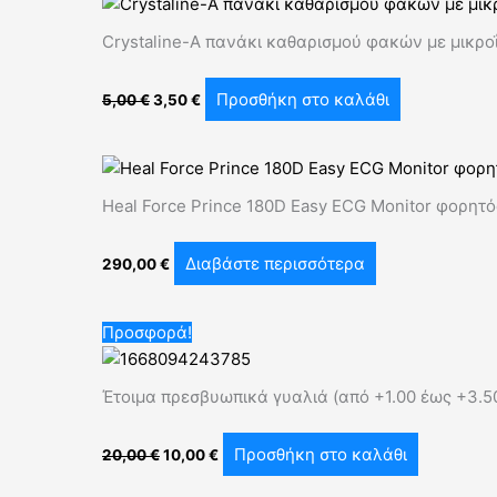
was:
τιμή
5,00 €.
είναι:
Crystaline-A πανάκι καθαρισμού φακών με μικροΐ
3,50 €.
Προσθήκη στο καλάθι
5,00
€
3,50
€
Heal Force Prince 180D Easy ECG Monitor φορητ
Διαβάστε περισσότερα
290,00
€
Original
Η
Προσφορά!
price
τρέχουσα
was:
τιμή
20,00 €.
είναι:
Έτοιμα πρεσβυωπικά γυαλιά (από +1.00 έως +3.5
10,00 €.
Προσθήκη στο καλάθι
20,00
€
10,00
€