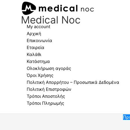
Μετάβαση
Δερμάτινη
Original
Η
στο
καφέ
price
τρέχουσα
Medical Noc
περιεχόμενο
θήκη
was:
τιμή
γυαλιών
25,00 €.
είναι:
My account
ποσότητα
15,00 €.
Αρχική
Επικοινωνία
Εταιρεία
Καλάθι
Κατάστημα
Ολοκλήρωση αγοράς
Όροι Χρήσης
Πολιτική Απορρήτου – Προσωπικά Δεδομένα
Πολιτική Επιστροφών
Τρόποι Αποστολής
Τρόποι Πληρωμής
Πρ