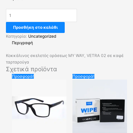
Προσθήκη στο καλάθι
Κατηγορία:
Uncategorized
Περιγραφή
Κοκκάλινος σκελετός οράσεως MY WAY, VETRA 02 σε καφέ
ταρταρούγα
Σχετικά προϊόντα
Original
Η
Original
Η
Προσφορά!
Προσφορά!
price
τρέχουσα
price
τρέχουσα
was:
τιμή
was:
τιμή
20,00 €.
είναι:
6,00 €.
είναι:
10,00 €.
3,00 €.