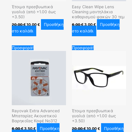
Έτοιμα πρεσβυωπικά
Easy Clean Wipe Lens
γυαλιά (από +1.00 έως
Cleaning μαντηλάκια
+3.50)
καθαρισμού φακών 30 τεμ
Προσθήκη
Προσθήκη
20,00
€
10,00
€
6,00
€
3,00
€
στο καλάθι
στο καλάθι
Original
Η
Original
Η
Προσφορά!
Προσφορά!
price
τρέχουσα
price
τρέχουσα
was:
τιμή
was:
τιμή
6,00 €.
είναι:
20,00 €.
είναι:
3,50 €.
10,00 €.
Rayovak Extra Advanced
Έτοιμα πρεσβυωπικά
Μπαταρίες Ακουστικού
γυαλιά (από +1.00 έως
Βαρηκοΐας Καφέ No312
+3.50)
Προσθήκη
Προσθήκη
6,00
€
3,50
€
20,00
€
10,00
€