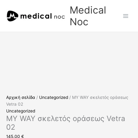
Μετάβαση
MY
Medical
στο
WAY
περιεχόμενο
σκελετός
Noc
οράσεως
Vetra
02
ποσότητα
Αρχική σελίδα
/
Uncategorized
/ MY WAY σκελετός οράσεως
Vetra 02
Uncategorized
MY WAY σκελετός οράσεως Vetra
02
145,00
€